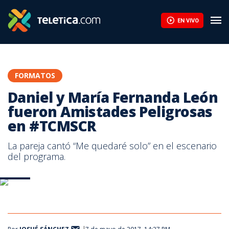
Daniel y María Fernanda León fueron Amistades Peligrosas en
EN VIVO
FORMATOS
Daniel y María Fernanda León
fueron Amistades Peligrosas
en #TCMSCR
La pareja cantó “Me quedaré solo” en el escenario
del programa.
Daniel
Daniel