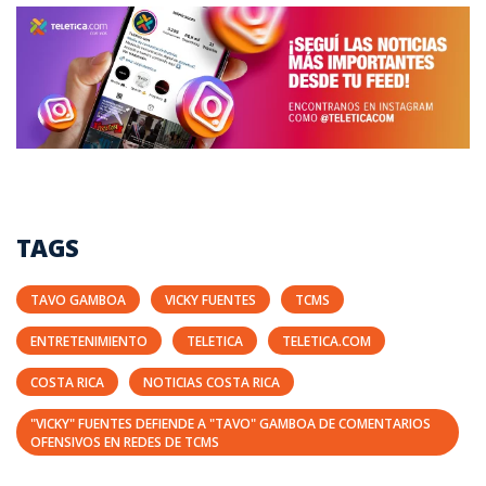
TAGS
TAVO GAMBOA
VICKY FUENTES
TCMS
ENTRETENIMIENTO
TELETICA
TELETICA.COM
COSTA RICA
NOTICIAS COSTA RICA
"VICKY" FUENTES DEFIENDE A "TAVO" GAMBOA DE COMENTARIOS
OFENSIVOS EN REDES DE TCMS