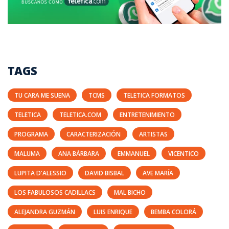
TAGS
TU CARA ME SUENA
TCMS
TELETICA FORMATOS
TELETICA
TELETICA.COM
ENTRETENIMIENTO
PROGRAMA
CARACTERIZACIÓN
ARTISTAS
MALUMA
ANA BÁRBARA
EMMANUEL
VICENTICO
LUPITA D'ALESSIO
DAVID BISBAL
AVE MARÍA
LOS FABULOSOS CADILLACS
MAL BICHO
ALEJANDRA GUZMÁN
LUIS ENRIQUE
BEMBA COLORÁ