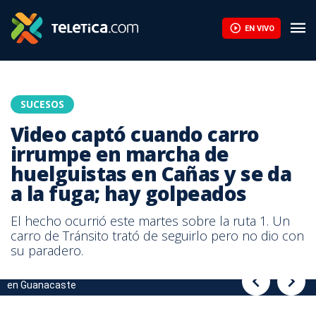
Video captó cuando carro irrumpe en marcha de huelguistas en C
EN VIVO
SUCESOS
Video captó cuando carro
irrumpe en marcha de
huelguistas en Cañas y se da
a la fuga; hay golpeados
El hecho ocurrió este martes sobre la ruta 1. Un
carro de Tránsito trató de seguirlo pero no dio con
su paradero.
Conductor habría atropellado a tres huelguistas y se dio a la fuga
Conductor habría atropellado a tres huelguistas y se dio a la fuga
en Guanacaste
en Guanacaste