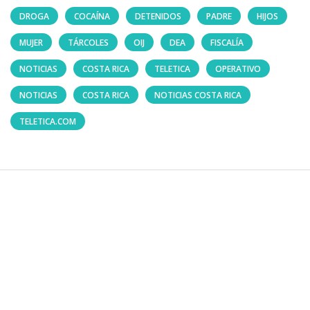
DROGA
COCAÍNA
DETENIDOS
PADRE
HIJOS
MUJER
TÁRCOLES
OIJ
DEA
FISCALÍA
NOTICIAS
COSTA RICA
TELETICA
OPERATIVO
NOTICIAS
COSTA RICA
NOTICIAS COSTA RICA
TELETICA.COM