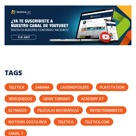
TAGS
TELETICA
SABANA
LAUSINSPOILERS
PLAYSTATION
VIDEOJUEGOS
GRAN TURISMO
ACADEMY GT
ESTRENOS
PELÍCULAS BIOGRÁFICAS
ENTRETENIMIENTO
NOTICIAS COSTA RICA
TELETICA
TELETICA.COM
CANAL 7