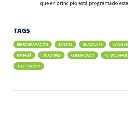
que en principio está programado este 
TAGS
REPROGRAMACIÓN
SANTOS
GUADALUPE
KIANG YE
PANAMÁ
JUGADORES
COMUNICADO
FUTBOL NACI
TELETICA.COM