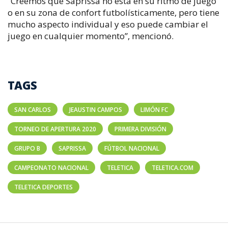
“Creemos que Saprissa no está en su ritmo de juego
o en su zona de confort futbolísticamente, pero tiene
mucho aspecto individual y eso puede cambiar el
juego en cualquier momento”, mencionó.
TAGS
SAN CARLOS
JEAUSTIN CAMPOS
LIMÓN FC
TORNEO DE APERTURA 2020
PRIMERA DIVISIÓN
GRUPO B
SAPRISSA
FÚTBOL NACIONAL
CAMPEONATO NACIONAL
TELETICA
TELETICA.COM
TELETICA DEPORTES