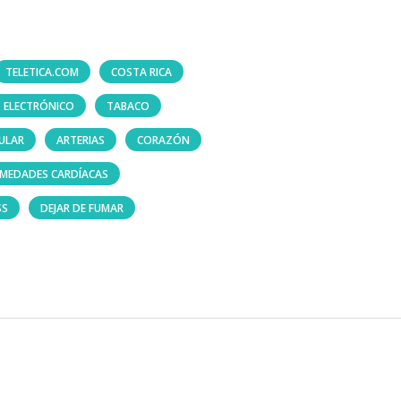
TELETICA.COM
COSTA RICA
O ELECTRÓNICO
TABACO
ULAR
ARTERIAS
CORAZÓN
RMEDADES CARDÍACAS
SS
DEJAR DE FUMAR