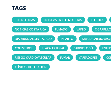
TAGS
TELENOTICIAS
ENTREVISTA TELENOTICIAS
TELETICA
NOTICIAS COSTA RICA
FUMADO
VAPEO
CIGARRILL
DÍA MUNDIAL SIN TABACO
INFARTO
SALUD CARDIOVASC
COLESTEROL
PLACA ARTERIAL
CARDIOLOGÍA
ENFE
RIESGO CARDIOVASCULAR
FUMAR
VAPEADORES
CC
CLÍNICAS DE CESACIÓN