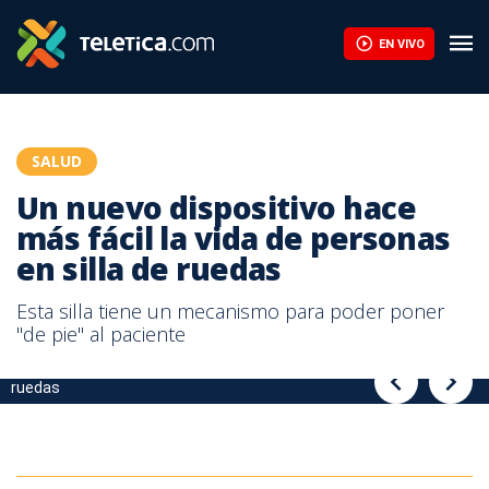
Un nuevo dispositivo hace más fácil la vida de personas en silla 
EN VIVO
SALUD
Un nuevo dispositivo hace
más fácil la vida de personas
en silla de ruedas
Esta silla tiene un mecanismo para poder poner
"de pie" al paciente
Un nuevo dispositivo hace más fácil la vida de personas en silla de
Un nuevo dispositivo hace más fácil la vida de personas en silla de
ruedas
ruedas