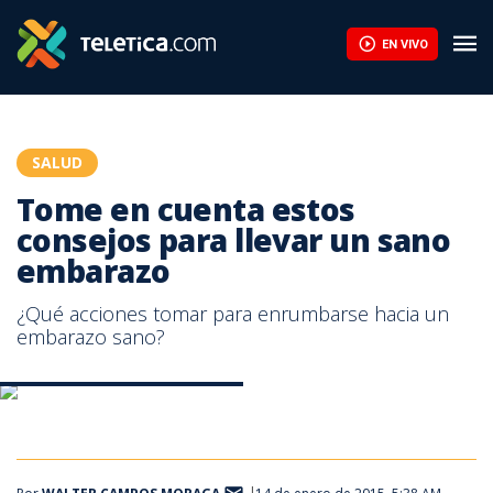
Tome en cuenta estos consejos para llevar un sano embarazo | 
EN VIVO
SALUD
Tome en cuenta estos
consejos para llevar un sano
embarazo
¿Qué acciones tomar para enrumbarse hacia un
embarazo sano?
-Consejos para embarazo sano
-Consejos para embarazo sano