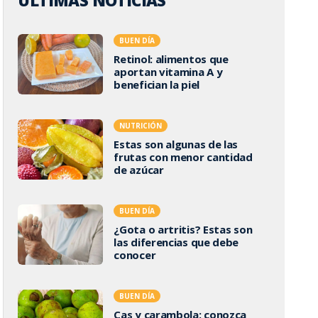
ÚLTIMAS NOTICIAS
BUEN DÍA
Retinol: alimentos que
aportan vitamina A y
benefician la piel
NUTRICIÓN
Estas son algunas de las
frutas con menor cantidad
de azúcar
BUEN DÍA
¿Gota o artritis? Estas son
las diferencias que debe
conocer
BUEN DÍA
Cas y carambola: conozca