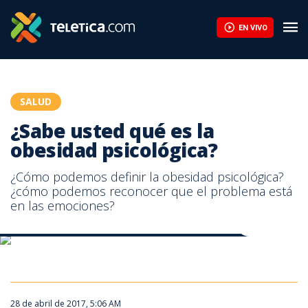
¿Sabe usted qué es la obesidad psicológica? | Teletica
EN VIVO
SALUD
¿Sabe usted qué es la
obesidad psicológica?
¿Cómo podemos definir la obesidad psicológica?
¿cómo podemos reconocer que el problema está
en las emociones?
Cuando la obesidad esconde problemas emocionales
Cuando la obesidad esconde problemas emocionales
Cuando la obesidad esconde problemas emocionales
28 de abril de 2017, 5:06 AM