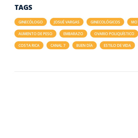
TAGS
GINECÓLOGO
JOSUÉ VARGAS
GINECOLÓGICOS
MOT
AUMENTO DE PESO
EMBARAZO
OVARIO POLIQUÍSTICO
COSTA RICA
CANAL 7
BUEN DÍA
ESTILO DE VIDA