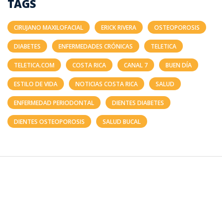
TAGS
CIRUJANO MAXILOFACIAL
ERICK RIVERA
OSTEOPOROSIS
DIABETES
ENFERMEDADES CRÓNICAS
TELETICA
TELETICA.COM
COSTA RICA
CANAL 7
BUEN DÍA
ESTILO DE VIDA
NOTICIAS COSTA RICA
SALUD
ENFERMEDAD PERIODONTAL
DIENTES DIABETES
DIENTES OSTEOPOROSIS
SALUD BUCAL