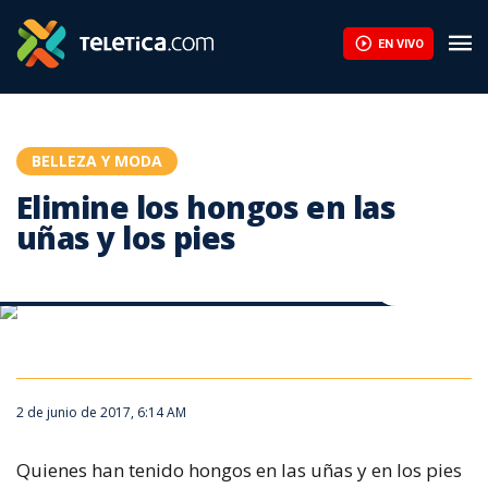
Elimine los hongos en las uñas y los pies | Teletica
EN VIVO
BELLEZA Y MODA
Elimine los hongos en las
uñas y los pies
¿Cómo tratar correctamente los hongos en las uñas?
¿Cómo tratar correctamente los hongos en las uñas?
¿Cómo tratar correctamente los hongos en las uñas?
2 de junio de 2017, 6:14 AM
Quienes han tenido hongos en las uñas y en los pies