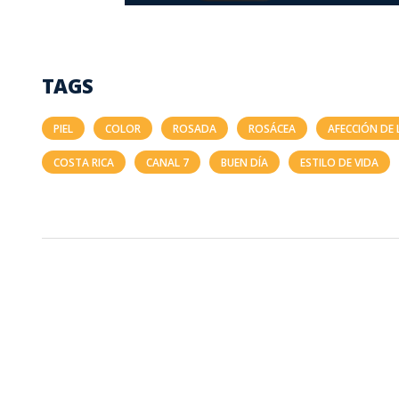
TAGS
PIEL
COLOR
ROSADA
ROSÁCEA
AFECCIÓN DE L
COSTA RICA
CANAL 7
BUEN DÍA
ESTILO DE VIDA