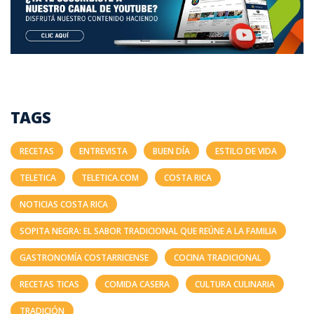
TAGS
RECETAS
ENTREVISTA
BUEN DÍA
ESTILO DE VIDA
TELETICA
TELETICA.COM
COSTA RICA
NOTICIAS COSTA RICA
SOPITA NEGRA: EL SABOR TRADICIONAL QUE REÚNE A LA FAMILIA
GASTRONOMÍA COSTARRICENSE
COCINA TRADICIONAL
RECETAS TICAS
COMIDA CASERA
CULTURA CULINARIA
TRADICIÓN