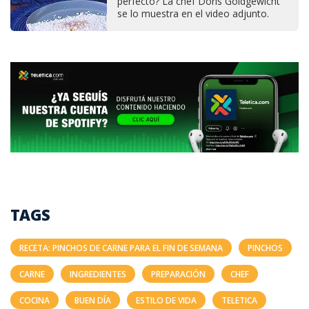
perfecto? La chef Doris Goldgewicht
se lo muestra en el video adjunto.
TAGS
RECETA: PINCHOS DE CARNE PARA EL FIN DE SEMANA
PINCHOS
CARNE
INGREDIENTES
PREPARACIÓN
CHEF
COCINA
BUEN DÍA
ESTILO DE VIDA
TELETICA