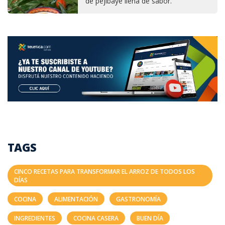
de pejibaye llena de sabor.
TAGS
CINCO RECETAS PARA TRANSFORMAR EL ARROZ DE TODOS LOS
DÍAS
COCINA
ALIMENTACIÓN
GASTRONOMÍA
INGREDIENTES
COCINA CASERA
BUEN DÍA