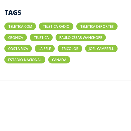
TAGS
TELETICA.COM
TELETICA RADIO
TELETICA DEPORTES
CRÓNICA
TELETICA
PAULO CÉSAR WANCHOPE
COSTA RICA
LA SELE
TRICOLOR
JOEL CAMPBELL
ESTADIO NACIONAL
CANADÁ