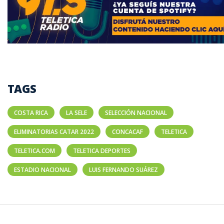
TAGS
COSTA RICA
LA SELE
SELECCIÓN NACIONAL
ELIMINATORIAS CATAR 2022
CONCACAF
TELETICA
TELETICA.COM
TELETICA DEPORTES
ESTADIO NACIONAL
LUIS FERNANDO SUÁREZ