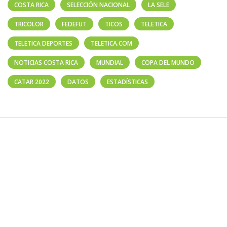
COSTA RICA
SELECCIÓN NACIONAL
LA SELE
TRICOLOR
FEDEFUT
TICOS
TELETICA
TELETICA DEPORTES
TELETICA.COM
NOTICIAS COSTA RICA
MUNDIAL
COPA DEL MUNDO
CATAR 2022
DATOS
ESTADÍSTICAS