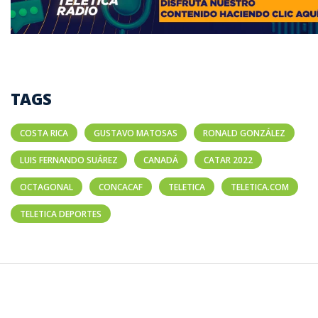
TAGS
COSTA RICA
GUSTAVO MATOSAS
RONALD GONZÁLEZ
LUIS FERNANDO SUÁREZ
CANADÁ
CATAR 2022
OCTAGONAL
CONCACAF
TELETICA
TELETICA.COM
TELETICA DEPORTES