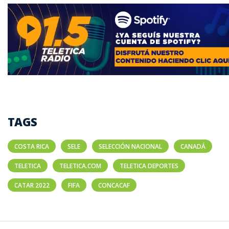
TAGS
COSTA RICA
SELE
SELECCIÓN NACIONAL
CANADÁ
TELETICA
TELETICA.COM
TELETICA DEPORTES
CATAR 2022
FIFA
CONCACAF