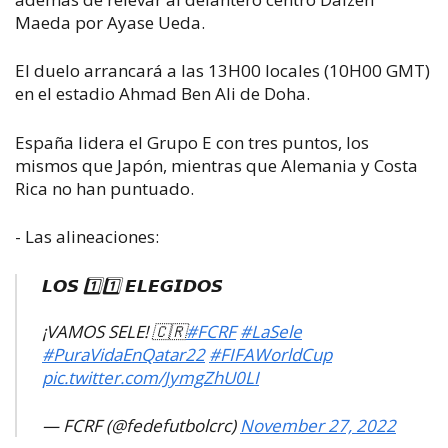
Maeda por Ayase Ueda.
El duelo arrancará a las 13H00 locales (10H00 GMT)
en el estadio Ahmad Ben Ali de Doha.
España lidera el Grupo E con tres puntos, los
mismos que Japón, mientras que Alemania y Costa
Rica no han puntuado.
- Las alineaciones:
𝙇𝙊𝙎 1️⃣1️⃣ 𝙀𝙇𝙀𝙂𝙄𝘿𝙊𝙎
¡VAMOS SELE! 🇨🇷
#FCRF
#LaSele
#PuraVidaEnQatar22
#FIFAWorldCup
pic.twitter.com/JymgZhU0LI
— FCRF (@fedefutbolcrc)
November 27, 2022