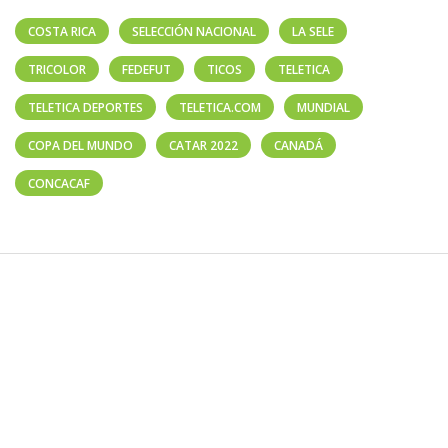
COSTA RICA
SELECCIÓN NACIONAL
LA SELE
TRICOLOR
FEDEFUT
TICOS
TELETICA
TELETICA DEPORTES
TELETICA.COM
MUNDIAL
COPA DEL MUNDO
CATAR 2022
CANADÁ
CONCACAF