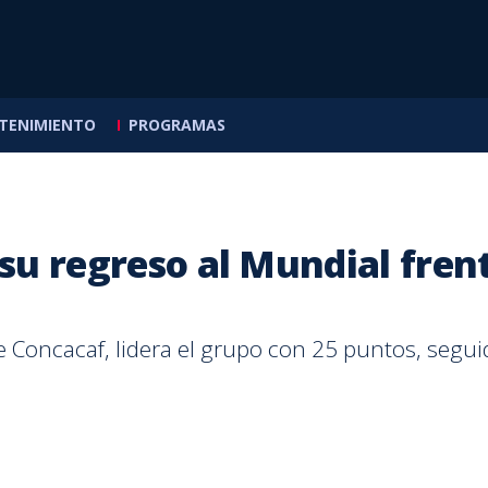
TENIMIENTO
PROGRAMAS
s de
llas
mira
dedores
a Classics
icas
 su regreso al Mundial fren
MASQN
CLUB SPORT HEREDIANO
HOGAR
INTERNACIONAL
CALLE 7
MASQN
LA SELE
NUTRICIÓN
ENTRETENI
CALLE 7
temas
En San Carlos hicieron un
Jafet sobre Scott
Cinco plantas colgantes
Incertidumbre en
Más de la mitad de los
Doña Rosa
La mundia
Estas rec
Karol G 
Más muje
funeral cargado de
Brannon: “Ha quedado
llenarán su hogar de
Noruega tras supuesta
ticos busca productos
que une 
despide d
griego p
desata e
carreras 
e Concacaf, lidera el grupo con 25 puntos, seg
tradiciones
claro a lo largo del
color
emergencia médica del
con proteína
comunida
Concacaf
cafetería
por posi
brecha d
tiempo que es una
rey Harald V
de Carta
preparar 
Feid
persiste 
persona muy herediana”
POR
POR
POR
POR
POR
JUAN CARLOS ZUMBADO
ADRIÁN FALLAS
TELETICA.COM REDACCIÓN
PAULA NIEBLES
BERNY JIMÉNEZ
POR
POR
POR
POR
POR
RUBÉN
ADRIÁN
TELETI
MARIAN
KATHLE
Hace
Hace
Hace
Hace
Hace
39 minutos
1 hora
10 horas
4 horas
7 horas
Hace
Hace
Hace
Hace
Hace
42 min
2 hora
10 hor
4 hora
2 días