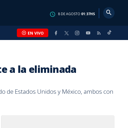
8
DE
AGOSTO
01:37
HS
EN VIVO
te a la eliminada
MIENTO
MASQN
INTERNACIONAL
BUEN DÍA
TÍA ZELMIRA
CALLE 7
ura y el café
lista Sub-20 se
etas con yogurt
estrena álbum y
res eligen
Rex Street Food: el
Infantino encuentra
Cuatro alternativas
Tía Zelmira: El Salvador,
Andrea y Paula:
a toda una
el torneo de
arecen de
speculaciones
STEM, pero la
emprendimiento que
respaldo en África ante
naturales que pueden
el primer destierro de
ingenieras que
uido de Estados Unidos y México, ambos con
d en El Tablón
 en semifinales
, ¡y las puede
ble mensaje a
e género aún
combina sabor, arte
la presión de la UEFA
aliviar sus piernas
Chavela Vargas
rompieron esquemas
go
en casa!
en Costa Rica
urbano y dinosaurios
cansadas
 MCADAM
 FALLAS
CA.COM REDACCIÓN
A VALLADARES
EN BAKER OBANDO
POR
POR
POR
POR
DIANA VÁSQUEZ
AFP AGENCIA
TELETICA.COM REDACCIÓN
KATHLEEN BAKER OBANDO
utos
s
as
s
Hace
Hace
Hace
Hace
Hace
42 minutos
1 día
10 horas
7 horas
2 días