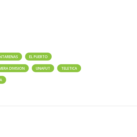
NTARENAS
EL PUERTO
MERA DIVISION
UNAFUT
TELETICA
CA