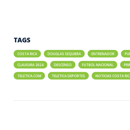
TAGS
COSTA RICA
DOUGLAS SEQUIERA
ENTRENADOR
PU
CLAUSURA 2024
DESCENSO
FUTBOL NACIONAL
PRI
TELETICA.COM
TELETICA DEPORTES
NOTICIAS COSTA RI