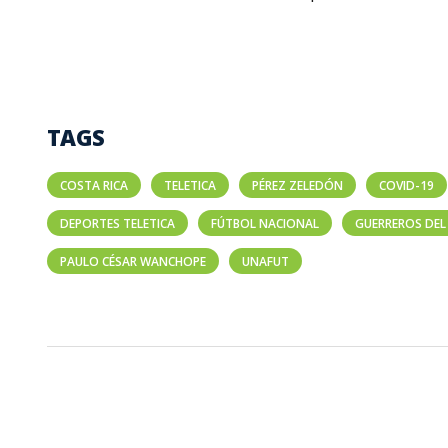
TAGS
COSTA RICA
TELETICA
PÉREZ ZELEDÓN
COVID-19
DEPORTES TELETICA
FÚTBOL NACIONAL
GUERREROS DEL
PAULO CÉSAR WANCHOPE
UNAFUT