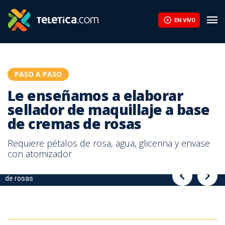
Le enseñamos a elaborar sellador de maquillaje a base de crema
EN VIVO
PASO A PASO
Le enseñamos a elaborar
sellador de maquillaje a base
de cremas de rosas
Requiere pétalos de rosa, agua, glicerina y envase
con atomizador
Le enseñamos a elaborar sellador de maquillaje a base de cremas
Le enseñamos a elaborar sellador de maquillaje a base de cremas
de rosas
de rosas