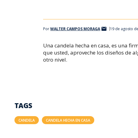
Una candela hecha en casa es una firma de creatividad
Por
WALTER CAMPOS MORAGA
19 de agosto de
Una candela hecha en casa, es una fir
que usted, aproveche los diseños de alg
otro nivel.
TAGS
CANDELA
CANDELA HECHA EN CASA