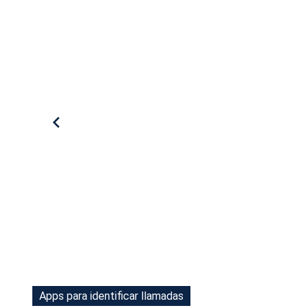
Tu Cara Me Suena
Apps para identificar llamadas
Apps para identificar llamadas