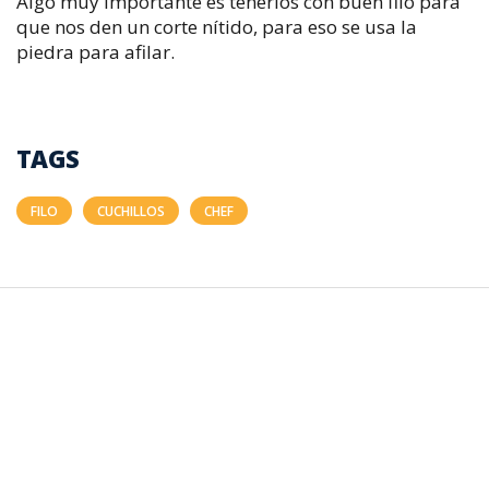
Algo muy importante es tenerlos con buen filo para
que nos den un corte nítido, para eso se usa la
piedra para afilar.
TAGS
FILO
CUCHILLOS
CHEF