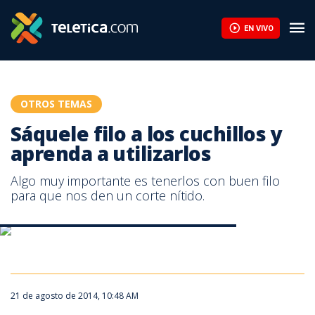
Sáquele filo a los cuchillos y aprenda a utilizarlos | Teletica
EN VIVO
OTROS TEMAS
Sáquele filo a los cuchillos y
aprenda a utilizarlos
Algo muy importante es tenerlos con buen filo
para que nos den un corte nítido.
Sáquele filo a los cuchillos y aprenda a utilizarlos
Sáquele filo a los cuchillos y aprenda a utilizarlos.
21 de agosto de 2014, 10:48 AM