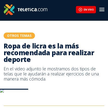
Ropa de licra es la más recomendada para realizar deporte | Tel
EN VIVO
OTROS TEMAS
Ropa de licra es la más
recomendada para realizar
deporte
En el video adjunto le mostramos dos tipos de
telas que le ayudarán a realizar ejercicios de una
manera más cómoda.
Ropa deportiva
Ropa deportiva
Ropa deportiva