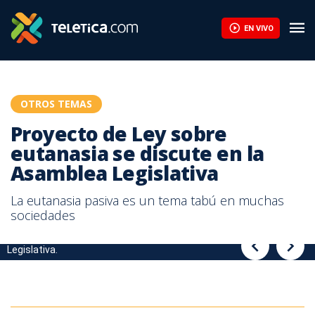
Proyecto de Ley sobre eutanasia se discute en la Asamblea Legi
EN VIVO
OTROS TEMAS
Proyecto de Ley sobre
eutanasia se discute en la
Asamblea Legislativa
La eutanasia pasiva es un tema tabú en muchas
sociedades
Proyecto de Ley sobre eutanasia se discute en la Asamblea
Proyecto de Ley sobre eutanasia se discute en la Asamblea
Legislativa.
Legislativa.