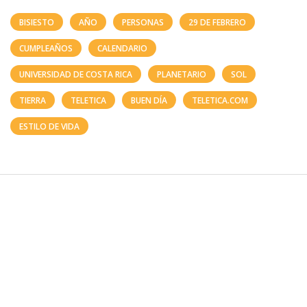
BISIESTO
AÑO
PERSONAS
29 DE FEBRERO
CUMPLEAÑOS
CALENDARIO
UNIVERSIDAD DE COSTA RICA
PLANETARIO
SOL
TIERRA
TELETICA
BUEN DÍA
TELETICA.COM
ESTILO DE VIDA