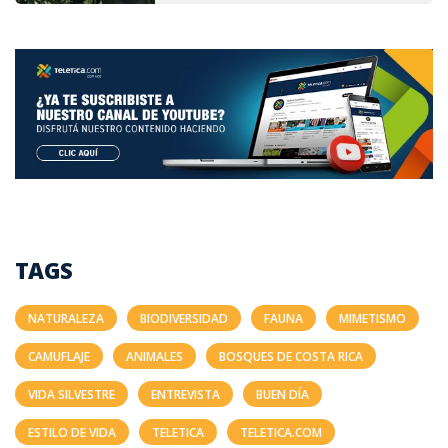
TAGS
NATURALEZA
BIODIVERSIDAD
FAUNA
MIMETISMO
CAMUFLAJE
ANIMALES
BOSQUES DE COSTA RICA
VIDA SILVESTRE
ENTREVISTA
BUEN DÍA
ESTILO DE VIDA
TELETICA
TELETICA.COM