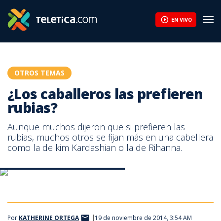
¿Los caballeros las prefieren rubias? | Teletica
EN VIVO
OTROS TEMAS
¿Los caballeros las prefieren
rubias?
Aunque muchos dijeron que si prefieren las
rubias, muchos otros se fijan más en una cabellera
como la de kim Kardashian o la de Rihanna.
¿Los caballeros las prefieren rubias?
¿Los caballeros las prefieren rubias?
Por
KATHERINE ORTEGA
19 de noviembre de 2014, 3:54 AM