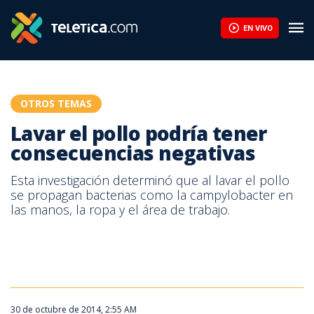
Lavar el pollo podría tener consecuencias negativas | Teletica
EN VIVO
OTROS TEMAS
Lavar el pollo podría tener
consecuencias negativas
Esta investigación determinó que al lavar el pollo
se propagan bacterias como la campylobacter en
las manos, la ropa y el área de trabajo.
Lavar el pollo podría contaminarlo
Lavar el pollo podría contaminarlo
30 de octubre de 2014, 2:55 AM