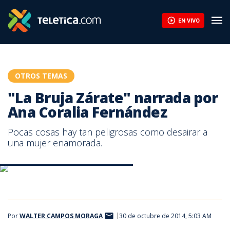
"La Bruja Zárate" narrada por Ana Coralia Fernández | Teletica
EN VIVO
OTROS TEMAS
"La Bruja Zárate" narrada por
Ana Coralia Fernández
Pocas cosas hay tan peligrosas como desairar a
una mujer enamorada.
La bruja zarate cuento de Ana Coralia
La bruja zarate cuento de Ana Coralia
Por
WALTER CAMPOS MORAGA
30 de octubre de 2014, 5:03 AM