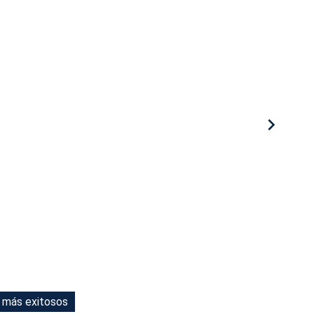
s más exitosos
s más exitosos