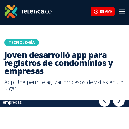
Joven desarrolló app para registros de condominios y empresas 
EN VIVO
TECNOLOGÍA
Joven desarrolló app para
registros de condominios y
empresas
App Upe permite agilizar procesos de visitas en un
lugar
Upe es el nombre de la app para registros de condominios y
empresas.
Joven desarrolló app para registros de condominios y empresas