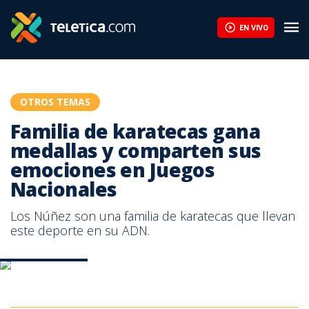
Familia de karatecas gana medallas y comparten sus emociones
EN VIVO
OTROS TEMAS
Familia de karatecas gana
medallas y comparten sus
emociones en Juegos
Nacionales
Los Núñez son una familia de karatecas que llevan
este deporte en su ADN.
Familia Karateca
Familia Karateca