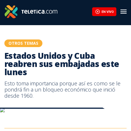
Estados Unidos y Cuba reabren sus embajadas este lunes | Tele
EN VIVO
OTROS TEMAS
Estados Unidos y Cuba
reabren sus embajadas este
lunes
Esto toma importancia porque así es como se le
pondrá fin a un bloqueo económico que inició
desde 1960.
Hoy Estados Unidos y Cuba reabrirán sus embajadas
Hoy Estados Unidos y Cuba reabrirán sus embajadas