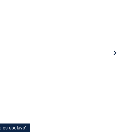
o es esclavo".
o es esclavo".