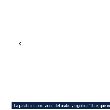
Tu Cara Me Suena
La palabra ahorro viene del árabe y significa "libre, que n
La palabra ahorro viene del árabe y significa "libre, que n