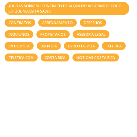
¿DUDAS SOBRE SU CONTRATO DE ALQUILER? ACLARAMOS TODO
LO QUE NECESITA SABER
CONTRATOS
ARRENDAMIENTO
DERECHOS
INQUILINOS
PROPIETARIOS
ASESORÍA LEGAL
ENTREVISTA
BUEN DÍA
ESTILO DE VIDA
TELETICA
TELETICA.COM
COSTA RICA
NOTICIAS COSTA RICA