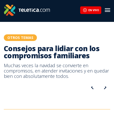
¿Cómo me convierto en emprendedor? Motívese con la historia 
EN VIVO
OTROS TEMAS
Consejos para lidiar con los
compromisos familiares
Muchas veces la navidad se convierte en
compromisos, en atender invitaciones y en quedar
bien con absolutamente todos.
Muchas veces la navidad se convierte en compromisos, en
Muchas veces la navidad se convierte en compromisos, en
atender invitaciones y en quedar bien con todos.
atender invitaciones y en quedar bien con todos.