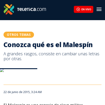
Conozca qué es el Malespín | Teletica
EN VIVO
OTROS TEMAS
Conozca qué es el Malespín
A grandes rasgos, consiste en cambiar unas letras
por otras.
¿Conoce el malespín?
¿Conoce el malespín?
22 de junio de 2015, 3:24 AM
El Malespín es una especie de clave militar