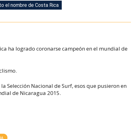
lto el nombre de Costa Rica
lto el nombre de Costa Rica
Rica ha logrado coronarse campeón en el mundial de
iclismo.
 la Selección Nacional de Surf, esos que pusieron en
undial de Nicaragua 2015.
UA