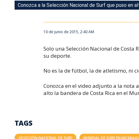
Conozca a la Selección Nacional de Surf que puso en a
Conozca a la Selección Nacional de Surf que puso en a
10 de junio de 2015, 2:40 AM
Solo una Selección Nacional de Costa 
su deporte.
No es la de fútbol, la de atletismo, ni c
Conozca en el video adjunto a la nota a
alto la bandera de Costa Rica en el M
TAGS
SELECCIÓN NACIONAL DE SURF
MUNDIAL DE SURF EN NICARAG